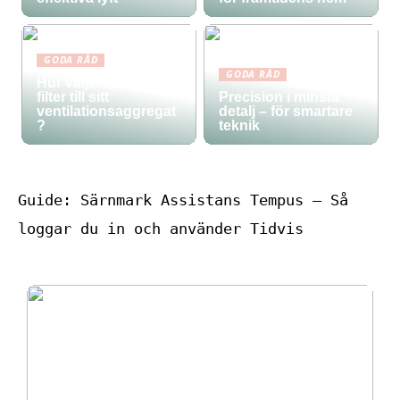
GODA RÅD
GODA RÅD
Hur väljer man rätt
filter till sitt
Precision i minsta
ventilationsaggregat
detalj – för smartare
?
teknik
Guide: Särnmark Assistans Tempus – Så
loggar du in och använder Tidvis