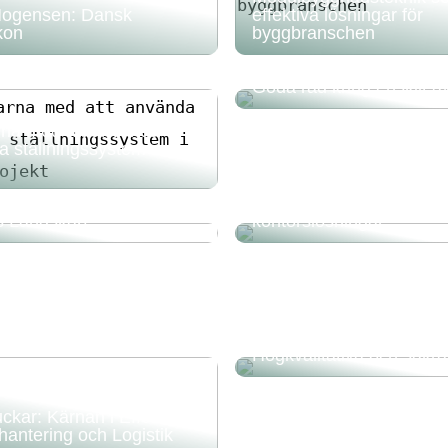
Mogensen: Dansk
effektiva lösningar för
kon
byggbranschen
Goda råd kring enskilt a
rna med att använda
 ställningssystem i stora
Optimera arbetsron och
n: En Tidlös Skatt i
produktiviteten med inno
s Landskap
kontorslösningar
Högkvalitativa och säkr
uckar: Kärnan i Effektiv
hantering och Logistik