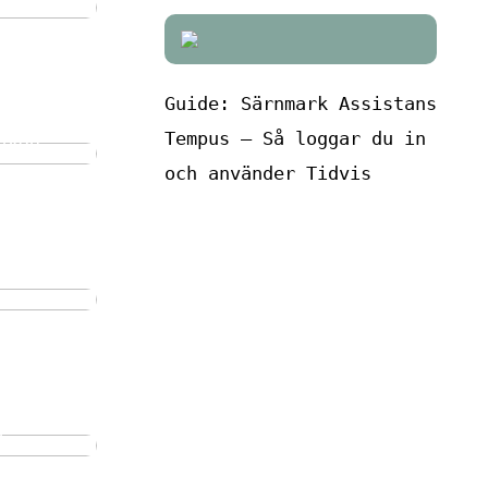
Guide: Särnmark Assistans
 dig som
Tempus – Så loggar du in
erkare
och använder Tidvis
r gott om
du hinner
n