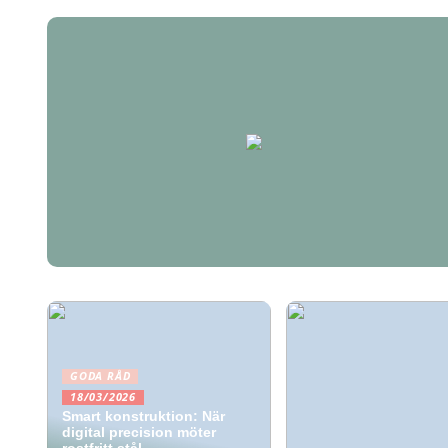
GODA RÅD
18/03/2026
Smart konstruktion: När
digital precision möter