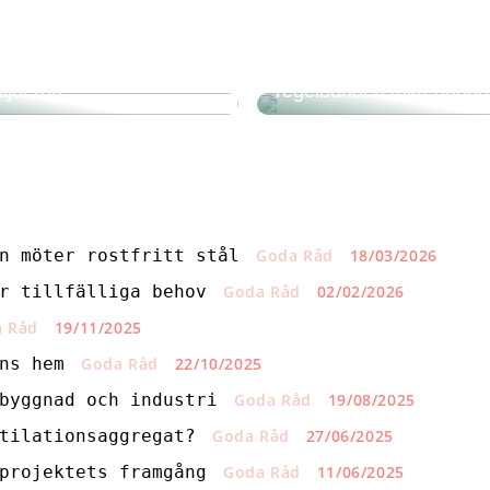
en för säkerheten på
latsen: Hur smarta
Skydda ditt hems integri
tioner revolutionerar
energieffektivitet med
ljöerna
regelbunden takrengöri
n möter rostfritt stål
Goda Råd
18/03/2026
r tillfälliga behov
Goda Råd
02/02/2026
 Råd
19/11/2025
ns hem
Goda Råd
22/10/2025
byggnad och industri
Goda Råd
19/08/2025
tilationsaggregat?
Goda Råd
27/06/2025
projektets framgång
Goda Råd
11/06/2025