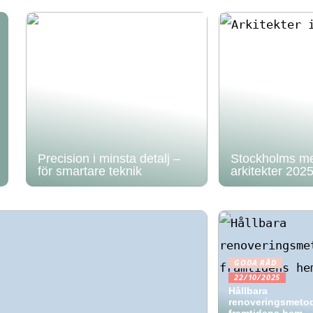
Precision i minsta detalj –
Stockholms me
för smartare teknik
arkitekter 202
GODA RÅD
22/10/2025
Hållbara
renoveringsmetod