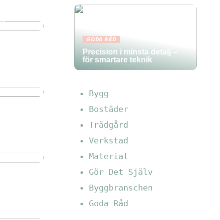
lv
GODA RÅD
Precision i minsta detalj –
för smartare teknik
Bygg
Bostäder
Trädgård
Verkstad
ller
Material
Gör Det Själv
Byggbranschen
t bör du
Goda Råd
live