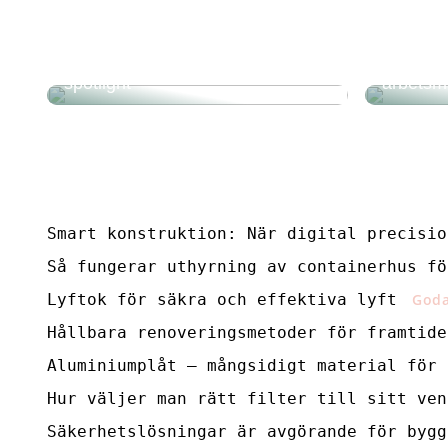
Framtid
arbetsp
Goda råd när du ska inreda med
konstruk
spotlight
arbetsmi
Smart konstruktion: När digital precisio
Så fungerar uthyrning av containerhus fö
Lyftok för säkra och effektiva lyft
Goda
Hållbara renoveringsmetoder för framtide
Aluminiumplåt – mångsidigt material för 
Hur väljer man rätt filter till sitt ven
Säkerhetslösningar är avgörande för bygg