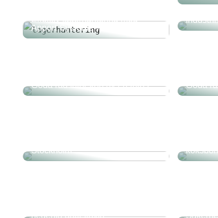
Doserin
Effektiv lagerhantering med
industri
Apport Systems WMS
Goda råd inför köp av en fritös
Goda rå
Så kan du öka dina chanser att
Litet ut
hitta din drömlägenhet i
kreativa
Stockholm
köksbor
Fördelar med att använda en
hederlig griffeltavla
Säkerhet