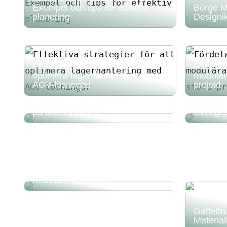
Exempel och tips för effektiv
Börge 
planering
Designi
Effektiva strategier för att
Fördela
optimera lagerhantering med
modulära
AGV-lösningar
projekt
Riskerna med att inte ha rätt skor
Naturste
på arbetsplatsen
Sverige
Verkstadspress 20t: En Guide till
Kraftfull Precision
Gaffeltr
Material