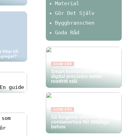
Material
Gör Det Själv
Byggbranschen
Goda Råd
filter till
aggregat?
GODA RÅD
Smart konstruktion: När
digital precision möter
öretag med
rostfritt stål
GODA RÅD
Så fungerar uthyrning av
containerhus för tillfälliga
behov
om