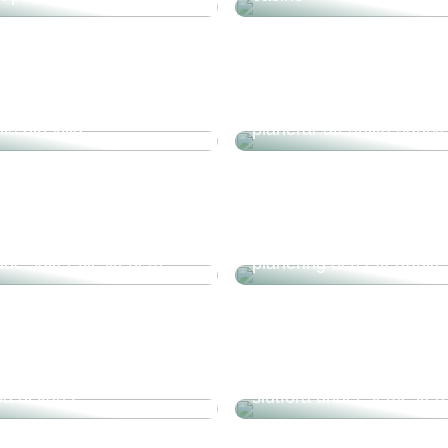
 det så viktigt att
En snabb checklista för
la din villa
planerar att anlita hantv
r med att köpa
Större byggprojekt kräve
e saker till sitt hem
planering och eftertanke
rdelar finns med att
Förslag på byggprojekt 
på distans
slutföra under semester