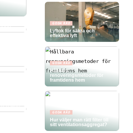
GODA RÅD
vlopp
Lyftok för säkra och
effektiva lyft
vativa
GODA RÅD
Hållbara
renoveringsmetoder för
framtidens hem
a redskap
GODA RÅD
Hur väljer man rätt filter till
sitt ventilationsaggregat?