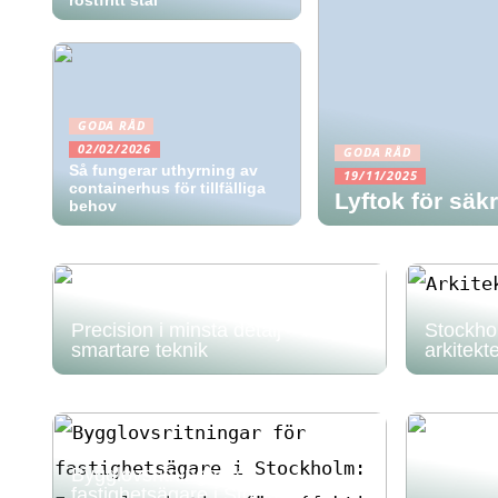
rostfritt stål
GODA RÅD
02/02/2026
GODA RÅD
Så fungerar uthyrning av
19/11/2025
containerhus för tillfälliga
Lyftok för säkr
behov
Precision i minsta detalj – för
Stockho
smartare teknik
arkitekt
Bygglovsritningar för
fastighetsägare i Stockholm: