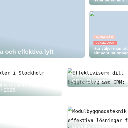
framtidens hem
GODA RÅD
27/06/2025
Hur väljer man rätt 
a och effektiva lyft
sitt ventilations
Effektivisera ditt byggf
CRM: En guide
lms mest innovativa
er 2025
Modulbyggnadsteknik s