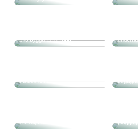
Detta ska man tänka på när man
Därför är
ska bygga en brygga
underhål
Använd rätt flyttstäd när du flyttar
Fördela
i Stockholm
begagnad
Dessa fö
Att välja en metallsvarv
plugga 