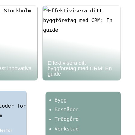
Effektivisera ditt
st innovativa
byggföretag med CRM: En
5
guide
Bygg
Bostäder
Trädgård
Verkstad
er för