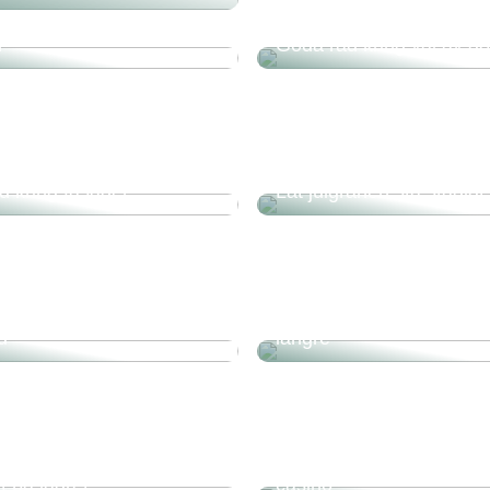
gspump som håller för
n
Goda råd kring val av go
d kring fasader
Låt julgranen stå stadigt
rymme, stor smak:
 lösningar för mat- och
Håll taket rent och det hå
d
längre
Laptop, surfplatta eller
smartphone: Vilken enhe
ha för att kunna njuta av 
 på lagret
casino