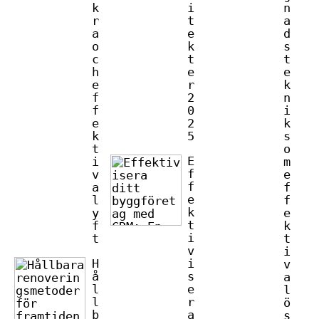
k
i
n
r
t
a
a
e
d
o
k
s
c
t
t
h
e
e
e
r
k
f
2
n
f
0
i
e
2
k
k
5
s
t
o
E
i
m
f
v
e
f
a
f
e
l
f
k
y
e
t
f
k
i
t
t
v
i
H
i
v
å
s
a
l
e
l
l
r
ö
b
a
s