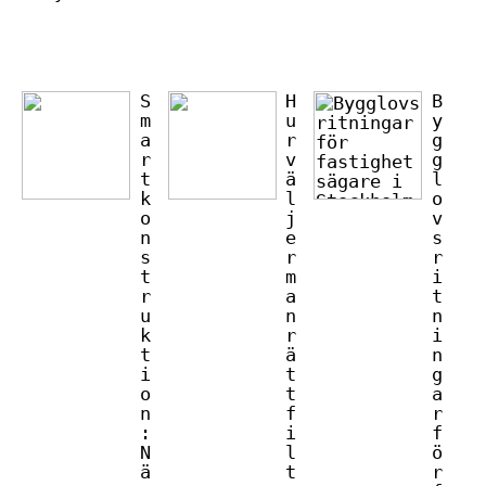
S
H
B
m
u
y
a
r
g
r
v
g
t
ä
l
k
l
o
o
j
v
n
e
s
s
r
r
t
m
i
r
a
t
u
n
n
k
r
i
t
ä
n
i
t
g
o
t
a
n
f
r
:
i
f
N
l
ö
ä
t
r