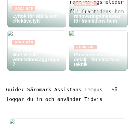
GODA RÅD
GODA RÅD
Hållbara
Lyftok för säkra och
renoveringsmetoder
effektiva lyft
för framtidens hem
GODA RÅD
GODA RÅD
Hur väljer man rätt
filter till sitt
Precision i minsta
ventilationsaggregat
detalj – för smartare
?
teknik
Guide: Särnmark Assistans Tempus – Så
loggar du in och använder Tidvis