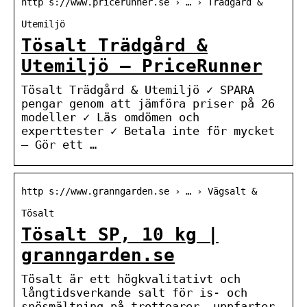
http s://www.pricerunner.se › … › Trädgård &
Utemiljö
Tösalt Trädgård &
Utemiljö – PriceRunner
Tösalt Trädgård & Utemiljö ✓ SPARA
pengar genom att jämföra priser på 26
modeller ✓ Läs omdömen och
experttester ✓ Betala inte för mycket
– Gör ett …
http s://www.granngarden.se › … › Vägsalt &
Tösalt
Tösalt SP, 10 kg |
granngarden.se
Tösalt är ett högkvalitativt och
långtidsverkande salt för is- och
snösmältning på trottoarer, uppfarter