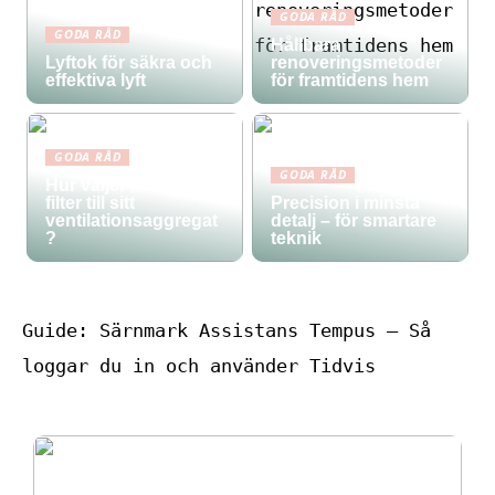
GODA RÅD
GODA RÅD
Hållbara
Lyftok för säkra och
renoveringsmetoder
effektiva lyft
för framtidens hem
GODA RÅD
GODA RÅD
Hur väljer man rätt
filter till sitt
Precision i minsta
ventilationsaggregat
detalj – för smartare
?
teknik
Guide: Särnmark Assistans Tempus – Så
loggar du in och använder Tidvis