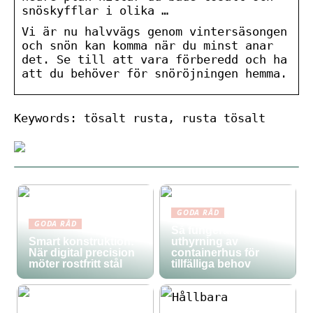
snöskyfflar i olika …
Vi är nu halvvägs genom vintersäsongen
och snön kan komma när du minst anar
det. Se till att vara förberedd och ha
att du behöver för snöröjningen hemma.
Keywords: tösalt rusta, rusta tösalt
GODA RÅD
GODA RÅD
Så fungerar
Smart konstruktion:
uthyrning av
När digital precision
containerhus för
möter rostfritt stål
tillfälliga behov