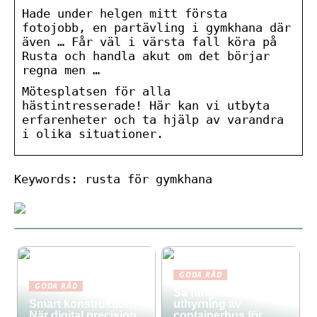
Hade under helgen mitt första
fotojobb, en partävling i gymkhana där
även … Får väl i värsta fall köra på
Rusta och handla akut om det börjar
regna men …
Mötesplatsen för alla
hästintresserade! Här kan vi utbyta
erfarenheter och ta hjälp av varandra
i olika situationer.
Keywords: rusta för gymkhana
GODA RÅD
GODA RÅD
Så fungerar
Smart konstruktion:
uthyrning av
När digital precision
containerhus för