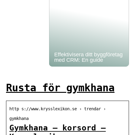
Effektivisera ditt byggföretag
med CRM: En guide
Rusta för gymkhana
http s://www.krysslexikon.se › trendar ›
gymkhana
Gymkhana – korsord –