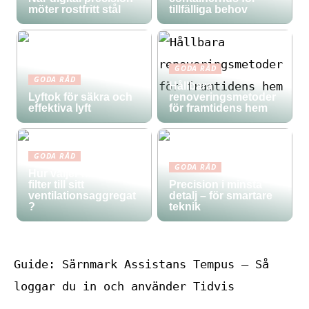
möter rostfritt stål
tillfälliga behov
GODA RÅD
GODA RÅD
Hållbara
Lyftok för säkra och
renoveringsmetoder
effektiva lyft
för framtidens hem
GODA RÅD
GODA RÅD
Hur väljer man rätt
filter till sitt
Precision i minsta
ventilationsaggregat
detalj – för smartare
?
teknik
Guide: Särnmark Assistans Tempus – Så
loggar du in och använder Tidvis