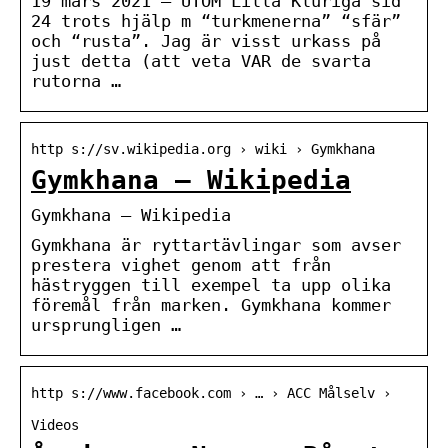
19 mars 2021 — UTOM Lilla Kluriga sid
24 trots hjälp m “turkmenerna” “sfär”
och “rusta”. Jag är visst urkass på
just detta (att veta VAR de svarta
rutorna …
http s://sv.wikipedia.org › wiki › Gymkhana
Gymkhana – Wikipedia
Gymkhana – Wikipedia
Gymkhana är ryttartävlingar som avser
prestera vighet genom att från
hästryggen till exempel ta upp olika
föremål från marken. Gymkhana kommer
ursprungligen …
http s://www.facebook.com › … › ACC Målselv ›
Videos