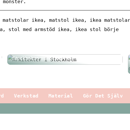
 mönster.
 matstolar ikea, matstol ikea, ikea matstola
a, stol med armstöd ikea, ikea stol börje
Stockholms mest innovativa arkitekter 2025
rd
Verkstad
Material
Gör Det Själv