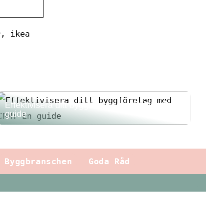
r, ikea
Effektivisera ditt byggföretag med CRM: En
guide
Byggbranschen
Goda Råd