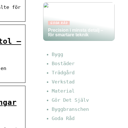
älte för
GODA RÅD
Precision i minsta detalj –
för smartare teknik
tol –
Bygg
Bostäder
 en
Trädgård
Verkstad
Material
Gör Det Själv
ngar
Byggbranschen
Goda Råd