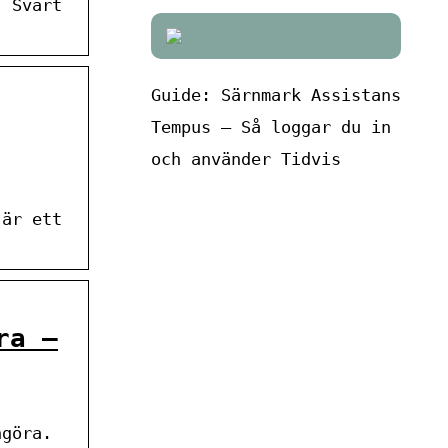
. Svart
Guide: Särnmark Assistans
Tempus – Så loggar du in
och använder Tidvis
 är ett
ra –
ngöra.