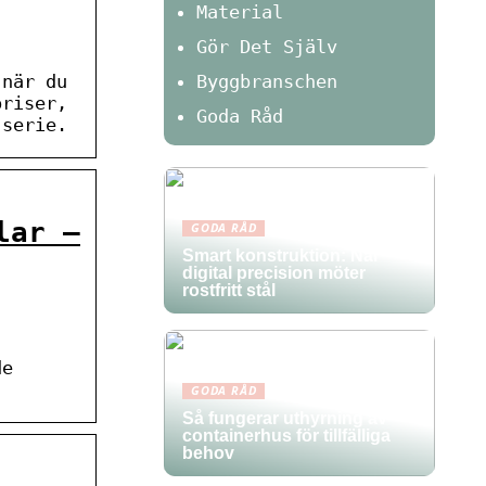
Material
Gör Det Själv
 när du
Byggbranschen
priser,
Goda Råd
 serie.
lar –
GODA RÅD
Smart konstruktion: När
digital precision möter
rostfritt stål
de
GODA RÅD
Så fungerar uthyrning av
containerhus för tillfälliga
behov