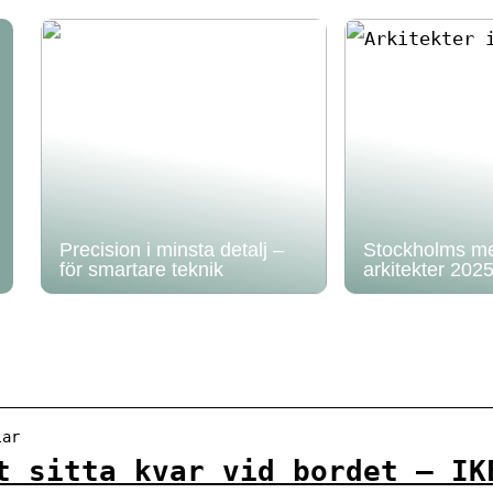
Precision i minsta detalj –
Stockholms me
för smartare teknik
arkitekter 202
lar
t sitta kvar vid bordet – IK