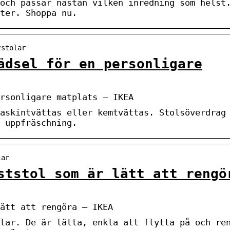
och passar nästan vilken inredning som helst
ter. Shoppa nu.
tstolar
ädsel för en personligare
rsonligare matplats – IKEA
askintvättas eller kemtvättas. Stolsöverdrag
 uppfräschning.
lar
ststol som är lätt att rengö
ätt att rengöra – IKEA
lar. De är lätta, enkla att flytta på och re