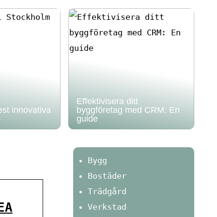
Effektivisera ditt
st innovativa
byggföretag med CRM: En
5
guide
Bygg
Bostäder
Trädgård
EA
Verkstad