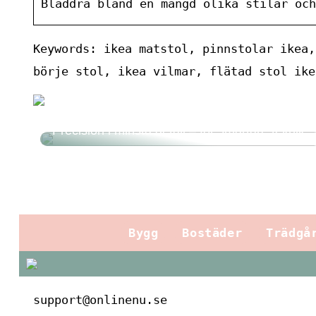
Bläddra bland en mängd olika stilar och
Keywords: ikea matstol, pinnstolar ikea,
börje stol, ikea vilmar, flätad stol ike
Precision i minsta detalj – för smartare teknik
Bygg
Bostäder
Trädgå
support@onlinenu.se