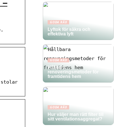
 –
GODA RÅD
e.
Lyftok för säkra och
effektiva lyft
GODA RÅD
Hållbara
renoveringsmetoder för
framtidens hem
 stolar
GODA RÅD
Hur väljer man rätt filter till
sitt ventilationsaggregat?