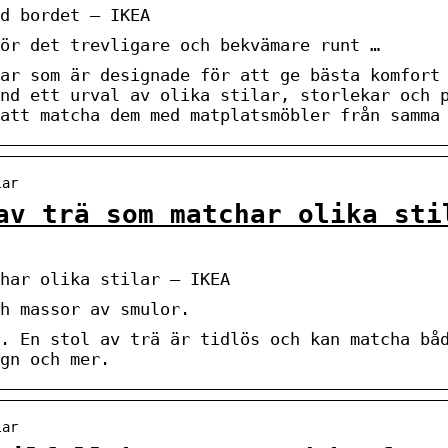
d bordet – IKEA
gör det trevligare och bekvämare runt …
ar som är designade för att ge bästa komfort
nd ett urval av olika stilar, storlekar och 
att matcha dem med matplatsmöbler från samma
lar
av trä som matchar olika sti
har olika stilar – IKEA
h massor av smulor.
. En stol av trä är tidlös och kan matcha bå
gn och mer.
lar