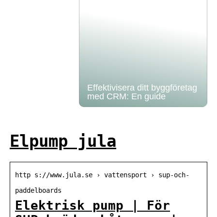
Effektivisera ditt byggföretag
med CRM: En guide
Elpump jula
http s://www.jula.se › vattensport › sup-och-
paddelboards
Elektrisk pump | För