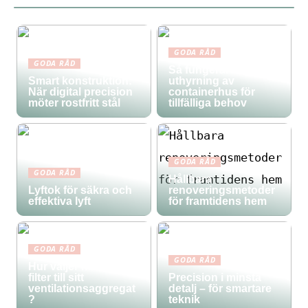
GODA RÅD
GODA RÅD
Så fungerar
Smart konstruktion:
uthyrning av
När digital precision
containerhus för
möter rostfritt stål
tillfälliga behov
GODA RÅD
GODA RÅD
Hållbara
Lyftok för säkra och
renoveringsmetoder
effektiva lyft
för framtidens hem
GODA RÅD
GODA RÅD
Hur väljer man rätt
filter till sitt
Precision i minsta
ventilationsaggregat
detalj – för smartare
?
teknik