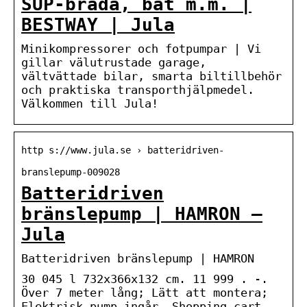
SUP-bräda, båt m.m. |
BESTWAY | Jula
Minikompressorer och fotpumpar | Vi
gillar välutrustade garage,
vältvättade bilar, smarta biltillbehör
och praktiska transporthjälpmedel.
Välkommen till Jula!
http s://www.jula.se › batteridriven-
branslepump-009028
Batteridriven
bränslepump | HAMRON –
Jula
Batteridriven bränslepump | HAMRON
30 045 l 732x366x132 cm. 11 999 . -.
Över 7 meter lång; Lätt att montera;
Elektrisk pump ingår. Shopping cart