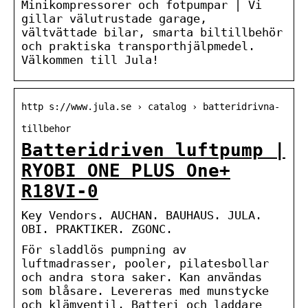
Minikompressorer och fotpumpar | Vi
gillar välutrustade garage,
vältvättade bilar, smarta biltillbehör
och praktiska transporthjälpmedel.
Välkommen till Jula!
http s://www.jula.se › catalog › batteridrivna-
tillbehor
Batteridriven luftpump |
RYOBI ONE PLUS One+
R18VI-0
Key Vendors. AUCHAN. BAUHAUS. JULA.
OBI. PRAKTIKER. ZGONC.
För sladdlös pumpning av
luftmadrasser, pooler, pilatesbollar
och andra stora saker. Kan användas
som blåsare. Levereras med munstycke
och klämventil. Batteri och laddare