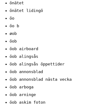
önätet
önätet lidingö
öo
öo b
øob
öob
öob airboard
öob alingsås
öob alingsås öppettider
öob annonsblad
öob annonsblad nästa vecka
öob arboga
öob arninge
öob askim foton