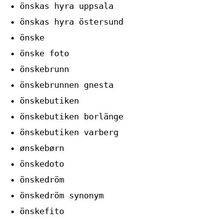
önskas hyra uppsala
önskas hyra östersund
önske
önske foto
önskebrunn
önskebrunnen gnesta
önskebutiken
önskebutiken borlänge
önskebutiken varberg
ønskebørn
önskedoto
önskedröm
önskedröm synonym
önskefito