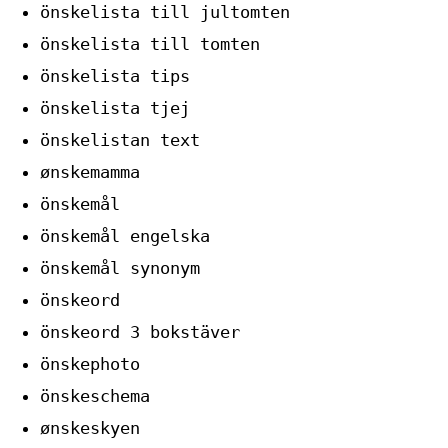
önskelista till jultomten
önskelista till tomten
önskelista tips
önskelista tjej
önskelistan text
ønskemamma
önskemål
önskemål engelska
önskemål synonym
önskeord
önskeord 3 bokstäver
önskephoto
önskeschema
ønskeskyen