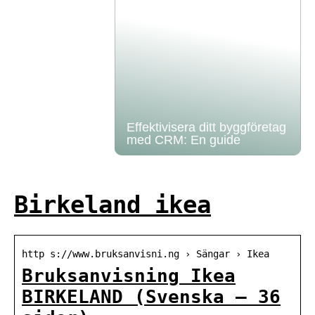
Effektivisera ditt byggföretag
med CRM: En guide
Birkeland ikea
http s://www.bruksanvisni.ng › Sängar › Ikea
Bruksanvisning Ikea
BIRKELAND (Svenska – 36