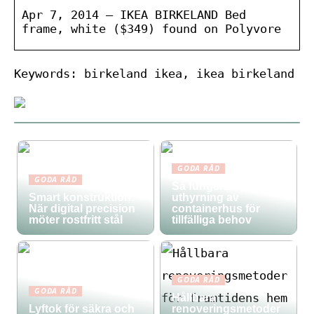
Apr 7, 2014 – IKEA BIRKELAND Bed
frame, white ($349) found on Polyvore
Keywords: birkeland ikea, ikea birkeland
GODA RÅD
GODA RÅD
Så fungerar
Smart konstruktion:
uthyrning av
När digital precision
containerhus för
möter rostfritt stål
tillfälliga behov
GODA RÅD
GODA RÅD
Hållbara
Lyftok för säkra och
renoveringsmetoder