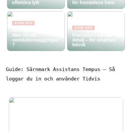
effektiva lyft
för framtidens hem
GODA RÅD
GODA RÅD
Hur väljer man rätt
filter till sitt
Precision i minsta
ventilationsaggregat
detalj – för smartare
?
teknik
Guide: Särnmark Assistans Tempus – Så
loggar du in och använder Tidvis